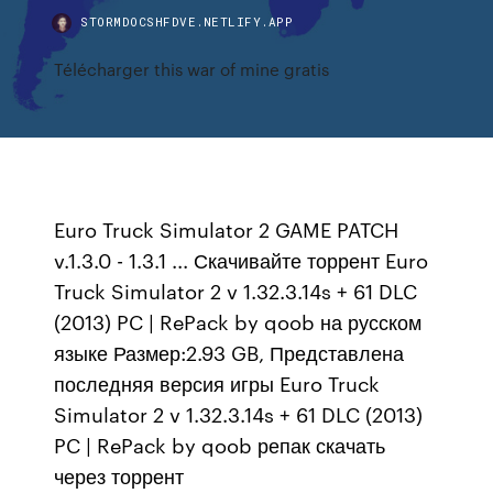
STORMDOCSHFDVE.NETLIFY.APP
Télécharger this war of mine gratis
Euro Truck Simulator 2 GAME PATCH
v.1.3.0 - 1.3.1 ... Скачивайте торрент Euro
Truck Simulator 2 v 1.32.3.14s + 61 DLC
(2013) PC | RePack by qoob на русском
языке Размер:2.93 GB, Представлена
последняя версия игры Euro Truck
Simulator 2 v 1.32.3.14s + 61 DLC (2013)
PC | RePack by qoob репак скачать
через торрент